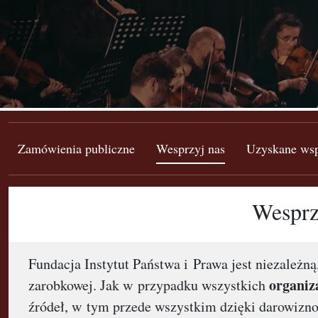
Zamówienia publiczne
Wesprzyj nas
Uzyskane wsp
Wesprzy
Fundacja Instytut Państwa i Prawa jest niezależn
organiza
zarobkowej. Jak w przypadku wszystkich
źródeł, w tym przede wszystkim dzięki darowizn