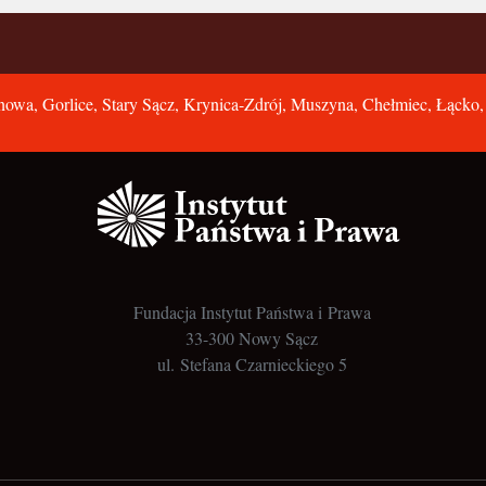
owa, Gorlice, Stary Sącz, Krynica-Zdrój, Muszyna, Chełmiec, Łącko
Fundacja Instytut Państwa i Prawa
33-300 Nowy Sącz
ul. Stefana Czarnieckiego 5