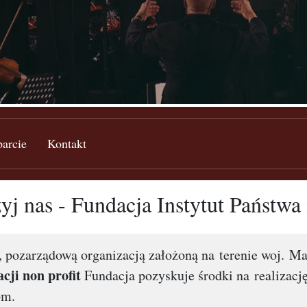
arcie
Kontakt
j nas - Fundacja Instytut Państwa
ą, pozarządową organizacją założoną na terenie woj. Ma
cji non profit
Fundacja pozyskuje środki na realizację
om.