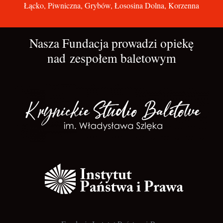
Łącko, Piwniczna, Grybów, Łososina Dolna, Korzenna
Nasza Fundacja prowadzi opiekę
nad zespołem baletowym