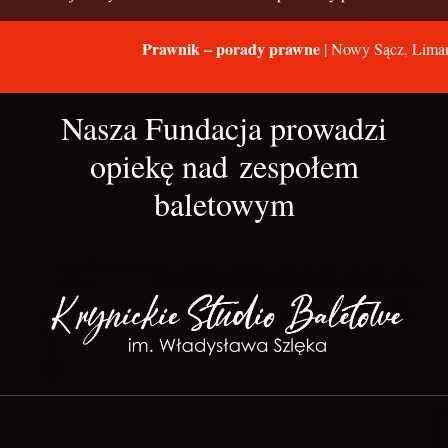
Prawnik – porady prawne
| Nowy Sącz, Liman
Nasza Fundacja prowadzi
opiekę nad zespołem
baletowym