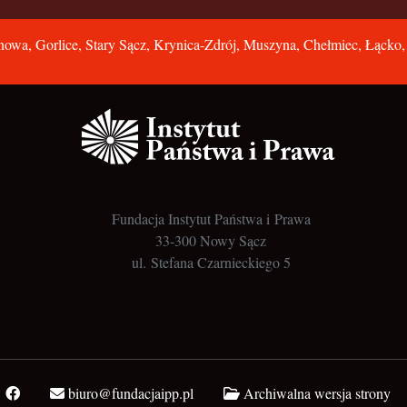
owa, Gorlice, Stary Sącz, Krynica-Zdrój, Muszyna, Chełmiec, Łącko
Fundacja Instytut Państwa i Prawa
33-300 Nowy Sącz
ul. Stefana Czarnieckiego 5
biuro@fundacjaipp.pl
Archiwalna wersja strony