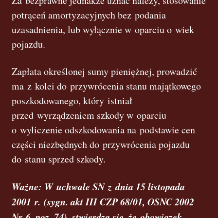
Za bezprawne jednakże uznać należy, stosowanie
potrąceń amortyzacyjnych bez podania
uzasadnienia, lub wyłącznie w oparciu o wiek
pojazdu.
Zapłata określonej sumy pieniężnej, prowadzić
ma z kolei do przywrócenia stanu majątkowego
poszkodowanego, który istniał
przed wyrządzeniem szkody w oparciu
o wyliczenie odszkodowania na podstawie cen
części niezbędnych do przywrócenia pojazdu
do stanu sprzed szkody.
Ważne: W
uchwale SN z dnia 15 listopada
2001 r. (sygn. akt III CZP 68/01, OSNC 2002
Nr 6, poz. 74), stwierdza się, że obowiązek