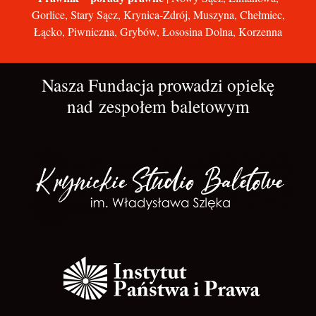
Gorlice, Stary Sącz, Krynica-Zdrój, Muszyna, Chełmiec,
Łącko, Piwniczna, Grybów, Łososina Dolna, Korzenna
Nasza Fundacja prowadzi opiekę
nad zespołem baletowym