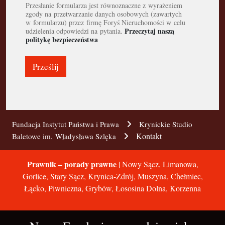
Przesłanie formularza jest równoznaczne z wyrażeniem
zgody na przetwarzanie danych osobowych (zawartych
w formularzu) przez firmę Foryś Nieruchomości w celu
Przeczytaj naszą
udzielenia odpowiedzi na pytania.
politykę bezpieczeństwa
Prześlij
Fundacja Instytut Państwa i Prawa
Krynickie Studio
Kontakt
Baletowe im. Władysława Szlęka
Prawnik – porady prawne
| Nowy Sącz, Limanowa,
Gorlice, Stary Sącz, Krynica-Zdrój, Muszyna, Chełmiec,
Łącko, Piwniczna, Grybów, Łososina Dolna, Korzenna