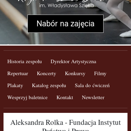
Nabór na zajęcia
Historia zespołu
Dyrektor Artystyczna
Repertuar
Koncerty
Konkursy
Filmy
Plakaty
Katalog zespołu
Sala do ćwiczeń
Wesprzyj baletnice
Kontakt
Newsletter
Aleksandra Rolka - Fundacja Instytut
Państwa i Prawa