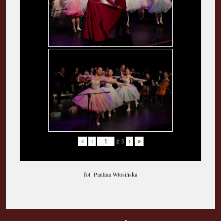
«
‹
z
5
›
»
fot. Paulina Włosińska