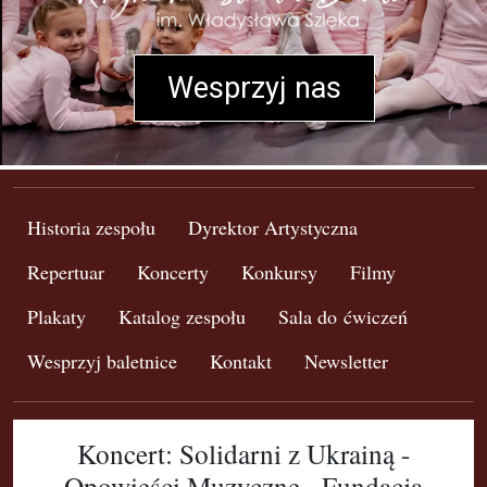
Wesprzyj nas
Historia zespołu
Dyrektor Artystyczna
Repertuar
Koncerty
Konkursy
Filmy
Plakaty
Katalog zespołu
Sala do ćwiczeń
Wesprzyj baletnice
Kontakt
Newsletter
Koncert: Solidarni z Ukrainą -
Opowieści Muzyczne - Fundacja