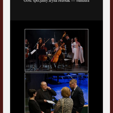
Gość specjalny:Iryna Hubiak — bandura