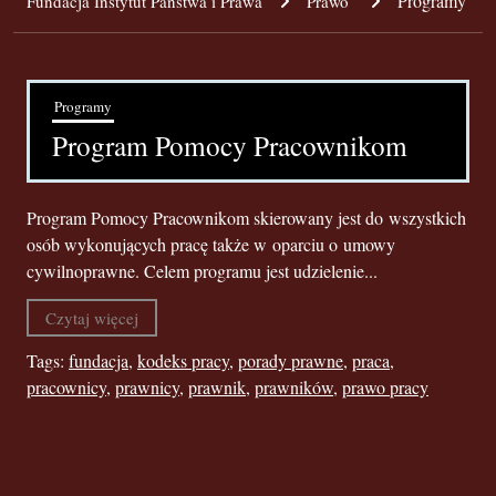
Programy
Fundacja Instytut Państwa i Prawa
Prawo
Programy
Program Pomocy Pracownikom
Program Pomocy Pracownikom skierowany jest do wszystkich
osób wykonujących pracę także w oparciu o umowy
cywilnoprawne. Celem programu jest udzielenie...
Czytaj więcej
Tags:
fundacja
,
kodeks pracy
,
porady prawne
,
praca
,
pracownicy
,
prawnicy
,
prawnik
,
prawników
,
prawo pracy