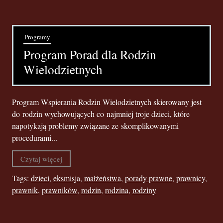
Programy
Program Porad dla Rodzin
Wielodzietnych
Program Wspierania Rodzin Wielodzietnych skierowany jest
do rodzin wychowujących co najmniej troje dzieci, które
napotykają problemy związane ze skomplikowanymi
procedurami...
Czytaj więcej
Tags:
dzieci
,
eksmisja
,
małżeństwa
,
porady prawne
,
prawnicy
,
prawnik
,
prawników
,
rodzin
,
rodzina
,
rodziny