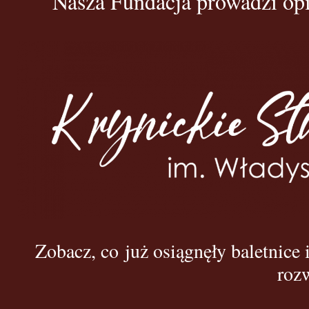
Nasza Fundacja prowadzi op
Zobacz, co już osiągnęły baletnice 
rozw