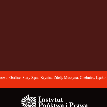
owa, Gorlice, Stary Sącz, Krynica-Zdrój, Muszyna, Chełmiec, Łącko