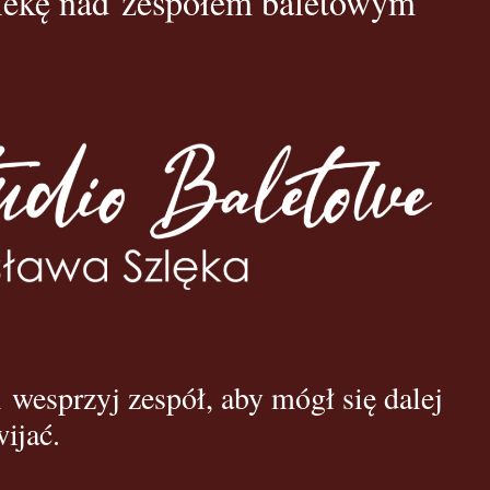
iekę nad zespołem baletowym
i wesprzyj zespół, aby mógł się dalej
ijać.